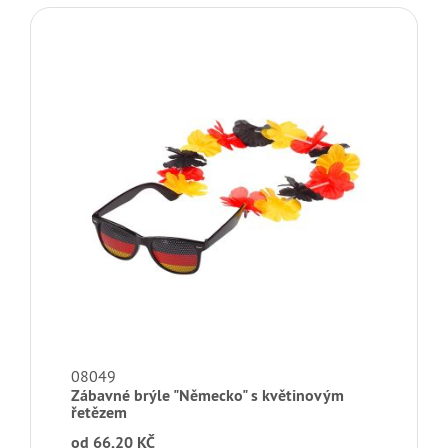
08049
Zábavné brýle "Německo" s květinovým
řetězem
od
66,20 KČ