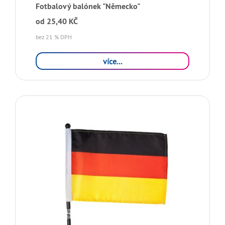
Fotbalový balónek "Německo"
od
25,40 KČ
bez 21 % DPH
více...