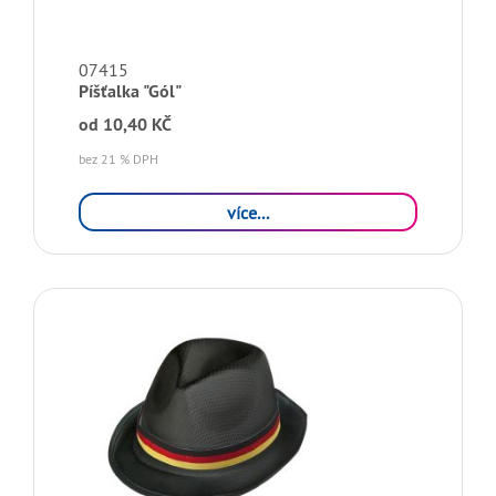
07415
Píšťalka "Gól"
od
10,40 KČ
bez 21 % DPH
více...