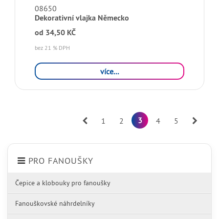
08650
Dekorativní vlajka Německo
od
34,50 KČ
bez 21 % DPH
více...
Prev
3
Next
1
2
4
5
PRO FANOUŠKY
Čepice a klobouky pro fanoušky
Fanouškovské náhrdelníky