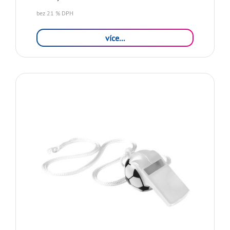
bez 21 % DPH
více...