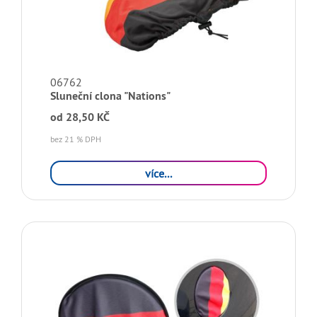
06762
Sluneční clona "Nations"
od
28,50 KČ
bez 21 % DPH
více...