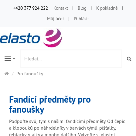
+420 377 924 222
Kontakt
Blog
K pokladně
Můj účet
Přihlásit
Vy
Navigation
Hlavní
Pro fanoušky
stránka
Fandící předměty pro
fanoušky
Podpořte svůj tým s našimi fandícími předměty. Od čepic
a klobouků po náhrdelníky v barvách týmů, píšťalky,
řehtačky, vlajky a mnoho dalšího. Vytvořte si vlastní