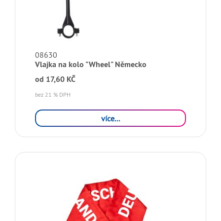
08630
Vlajka na kolo "Wheel" Německo
od
17,60 KČ
bez 21 % DPH
více...