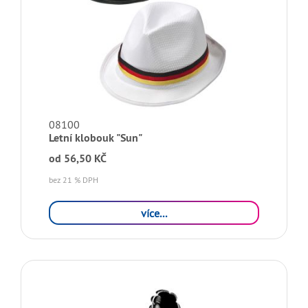
08100
Letní klobouk "Sun"
od
56,50 KČ
bez 21 % DPH
více...