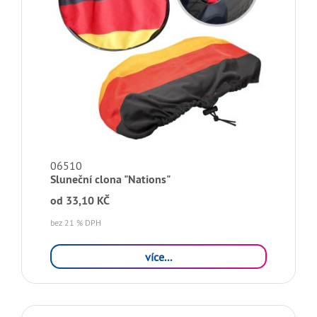
06510
Sluneční clona "Nations"
od
33,10 KČ
bez 21 % DPH
více...