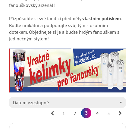
fanouškovský arzenál!
Přizpůsobte si své fandící předměty
vlastním potiskem
.
Buďte unikátní a podporujte svůj tým s osobním
dotekem. Objednejte si je a buďte hrdým fanouškem s
jedinečným stylem!
Datum vzestupně
Prev
3
Next
1
2
4
5