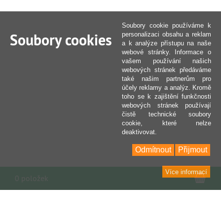
Soubory cookie používáme k
Soubory cookies
personalizaci obsahu a reklam
a k analýze přístupu na naše
webové stránky. Informace o
vašem používání našich
webových stránek předáváme
také našim partnerům pro
účely reklamy a analýz. Kromě
toho se k zajištění funkčnosti
webových stránek používají
čistě technické soubory
cookie, které nelze
deaktivovat.
Odmítnout
Přijmout
Více informací
Nák
0 položek