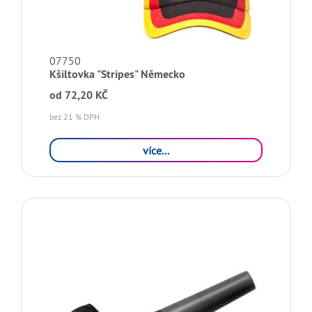
07750
Kšiltovka "Stripes" Německo
od
72,20 KČ
bez 21 % DPH
více...