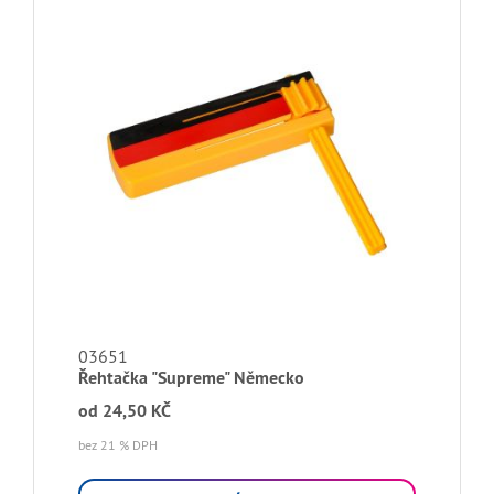
03651
Řehtačka "Supreme" Německo
od
24,50 KČ
bez 21 % DPH