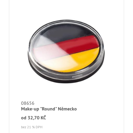
08656
Make-up "Round" Německo
od
32,70 KČ
bez 21 % DPH