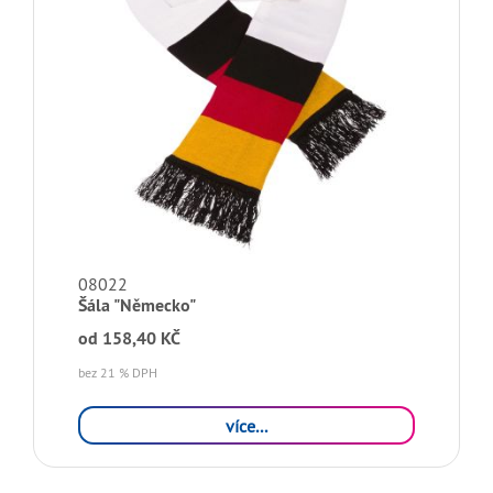
08022
Šála "Německo"
od
158,40 KČ
bez 21 % DPH
více...