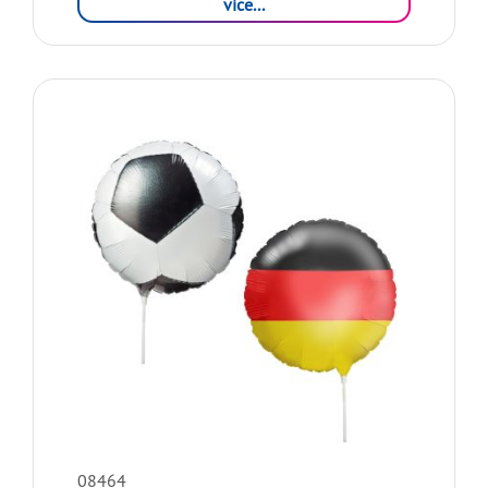
více...
08464