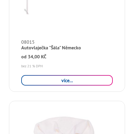
08015
Autovlaječka "Šála" Německo
od
34,00 KČ
bez 21 % DPH
více...