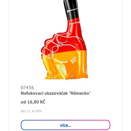
07436
Nafukovací ukazováček "Německo"
od
16,80 KČ
bez 21 % DPH
více...