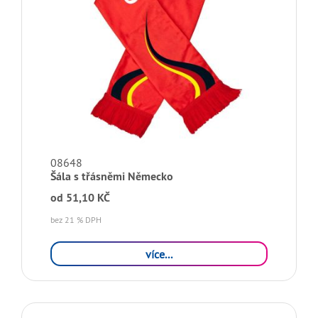
08648
Šála s třásněmi Německo
od
51,10 KČ
bez 21 % DPH
více...