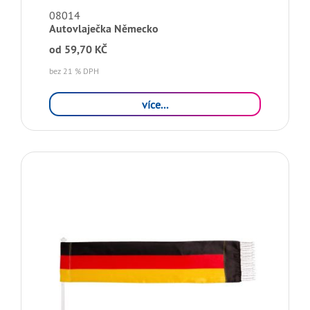
08014
Autovlaječka Německo
od
59,70 KČ
bez 21 % DPH
více...