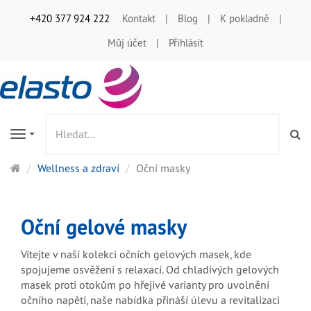
+420 377 924 222
Kontakt
Blog
K pokladně
Můj účet
Přihlásit
Vy
Navigation
Hlavní
Wellness a zdraví
Oční masky
stránka
Oční gelové masky
Vítejte v naší kolekci očních gelových masek, kde
spojujeme osvěžení s relaxací. Od chladivých gelových
masek proti otokům po hřejivé varianty pro uvolnění
očního napětí, naše nabídka přináší úlevu a revitalizaci