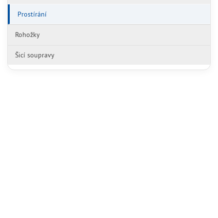
Prostírání
Rohožky
Šicí soupravy