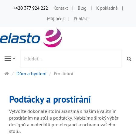
+420 377 924 222
Kontakt
Blog
K pokladně
Můj účet
Přihlásit
Vy
Navigation
Hlavní
Dům a bydlení
Prostírání
stránka
Podtácky a prostírání
Vytvořte dokonalé stolní aranžmá s naším kvalitním
prostíráním na stůl a podtácky. Nabízíme široký výběr
designů a materiálů pro eleganci a ochranu vašeho
stolu.