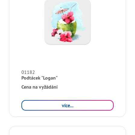
01182
Podtácek "Logan"
Cena na vyžádání
více...