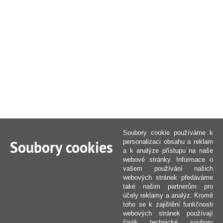
Soubory cookie používáme k
Soubory cookies
personalizaci obsahu a reklam
a k analýze přístupu na naše
webové stránky. Informace o
vašem používání našich
webových stránek předáváme
také našim partnerům pro
účely reklamy a analýz. Kromě
toho se k zajištění funkčnosti
webových stránek používají
čistě technické soubory