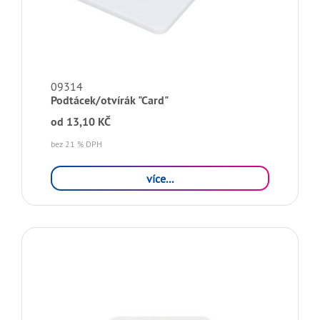
09314
Podtácek/otvírák "Card"
od
13,10 KČ
bez 21 % DPH
více...