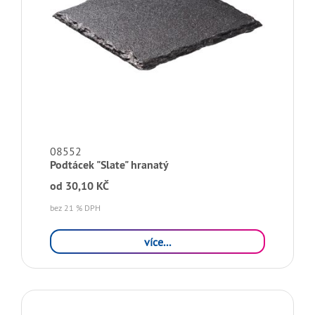
08552
Podtácek "Slate" hranatý
od
30,10 KČ
bez 21 % DPH
více...