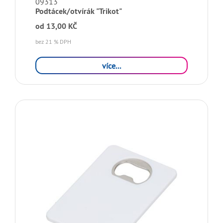
09313
Podtácek/otvírák "Trikot"
od
13,00 KČ
bez 21 % DPH
více...