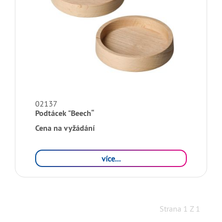
02137
Podtácek "Beech“
Cena na vyžádání
více...
Strana 1 Z 1