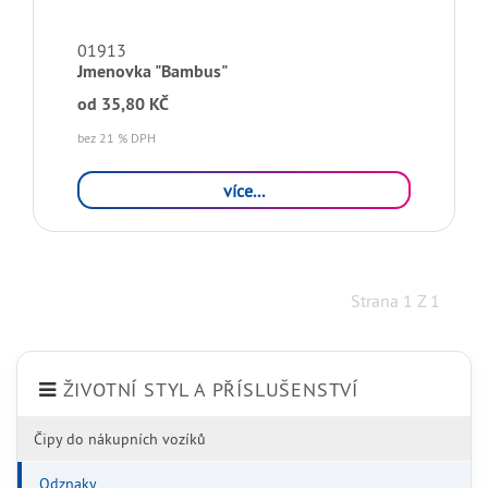
01913
Jmenovka "Bambus"
od
35,80 KČ
bez 21 % DPH
více...
Strana 1 Z 1
ŽIVOTNÍ STYL A PŘÍSLUŠENSTVÍ
Čipy do nákupních vozíků
Odznaky