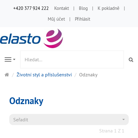
+420 377 924 222
Kontakt
Blog
K pokladně
Můj účet
Přihlásit
Vy
Navigation
Hlavní
Životní styl a příslušenství
Odznaky
stránka
Odznaky
Seřadit
Strana 1 Z 1