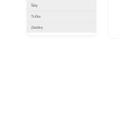
Šály
Trička
Zástěry