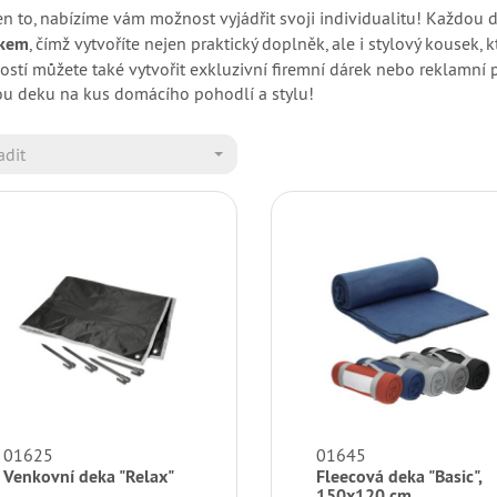
en to, nabízíme vám možnost vyjádřit svoji individualitu! Každou
skem
, čímž vytvoříte nejen praktický doplněk, ale i stylový kousek, 
stí můžete také vytvořit exkluzivní firemní dárek nebo reklamní 
u deku na kus domácího pohodlí a stylu!
adit
01625
01645
Venkovní deka "Relax"
Fleecová deka "Basic",
150x120 cm