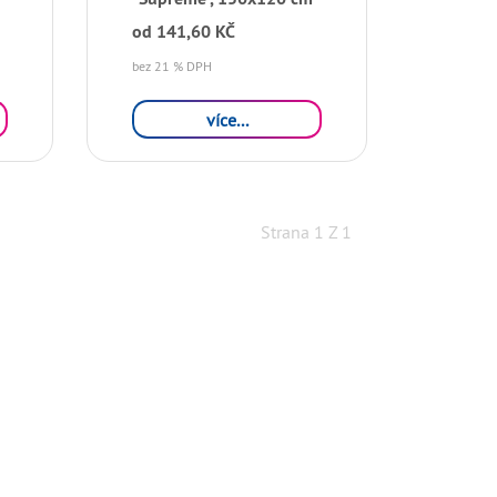
od
141,60 KČ
bez 21 % DPH
více...
Strana 1 Z 1