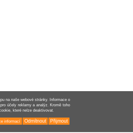
upu na naše webové stránky. Informace o
pro účely reklamy a analýz. Kromě toho
cookie, které nelze deaktivovat.
Odmítnout
Přijmout
ce informací