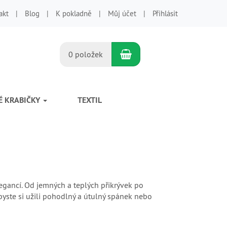
akt
Blog
K pokladně
Můj účet
Přihlásit
Nákupní košík
0 položek
É KRABIČKY
TEXTIL
legancí. Od jemných a teplých přikrývek po
byste si užili pohodlný a útulný spánek nebo