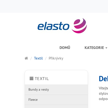
DOMŮ
KATEGORIE
Hlavní
Textil
Přikrývky
stránka
De
TEXTIL
Vítej
Bundy a vesty
stylo
odpoč
Fleece