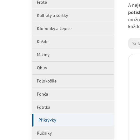
Froté
A nej
poti
Kalhoty a šortky
možno
každo
Klobouky a čepice
Košile
Seř
Mikiny
Obuv
Polokošile
Ponča
Potítka
Přikrývky
Ručníky