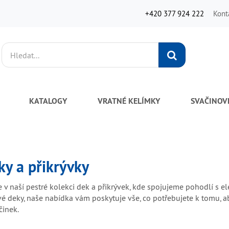
+420 377 924 222
Kont
Vyhledat
KATALOGY
VRATNÉ KELÍMKY
SVAČINOV
ky a přikrývky
te v naší pestré kolekci dek a přikrývek, kde spojujeme pohodlí s e
vé deky, naše nabídka vám poskytuje vše, co potřebujete k tomu, a
inek.