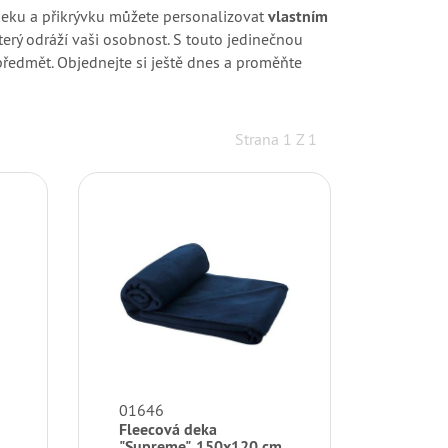
 deku a přikrývku můžete personalizovat
vlastním
který odráží vaši osobnost. S touto jedinečnou
předmět. Objednejte si ještě dnes a proměňte
Strana 1 Z 1
01646
Fleecová deka
"Supreme", 150x120 cm