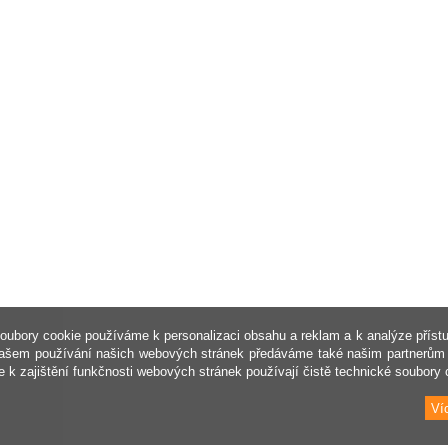
oubory cookie používáme k personalizaci obsahu a reklam a k analýze příst
ašem používání našich webových stránek předáváme také našim partnerům 
e k zajištění funkčnosti webových stránek používají čistě technické soubory 
Ví