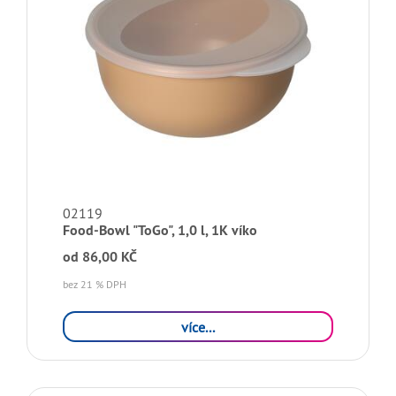
02119
Food-Bowl "ToGo", 1,0 l, 1K víko
od
86,00 KČ
bez 21 % DPH
více...