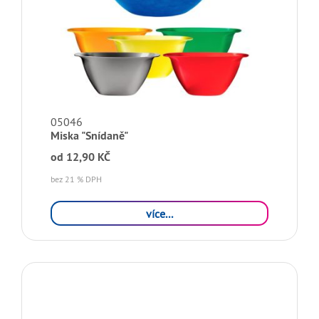
05046
Miska "Snídaně"
od
12,90 KČ
bez 21 % DPH
více...