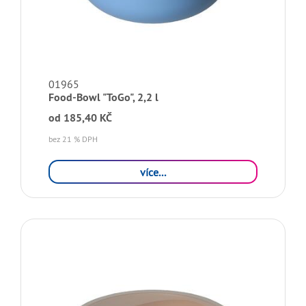
01965
Food-Bowl "ToGo", 2,2 l
od
185,40 KČ
bez 21 % DPH
více...