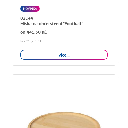
NOVINKA
02244
Miska na občerstvení "Football"
od
441,30 KČ
bez 21 % DPH
více...