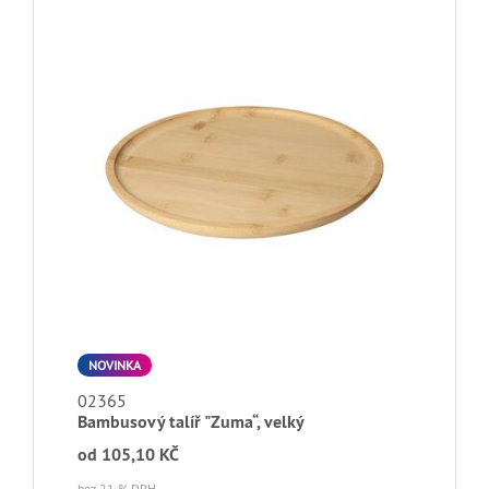
NOVINKA
02365
Bambusový talíř "Zuma“, velký
od
105,10 KČ
bez 21 % DPH