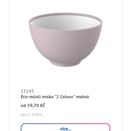
15145
Eco-müsli miska "2 Colour" matná
od
59,70 KČ
bez 21 % DPH
více...