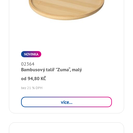
NOVINKA
02364
Bambusový talíř "Zuma“, malý
od
94,80 KČ
bez 21 % DPH
více...