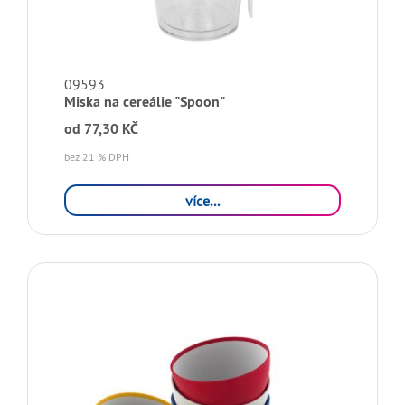
09593
Miska na cereálie "Spoon"
od
77,30 KČ
bez 21 % DPH
více...