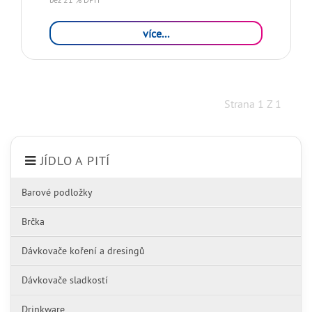
více...
Strana 1 Z 1
JÍDLO A PITÍ
Barové podložky
Brčka
Dávkovače koření a dresingů
Dávkovače sladkostí
Drinkware