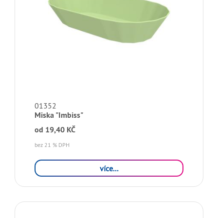
01352
Miska "Imbiss"
od
19,40 KČ
bez 21 % DPH
více...