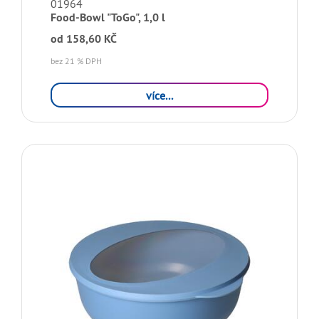
01964
Food-Bowl "ToGo", 1,0 l
od
158,60 KČ
bez 21 % DPH
více...