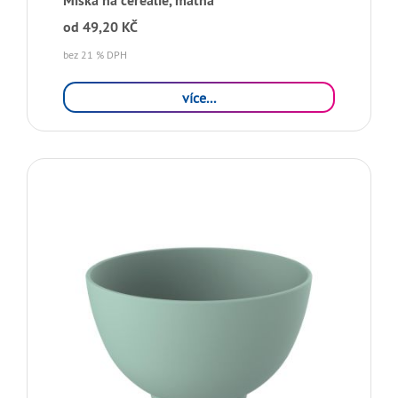
Miska na cereálie, matná
od
49,20 KČ
bez 21 % DPH
více...