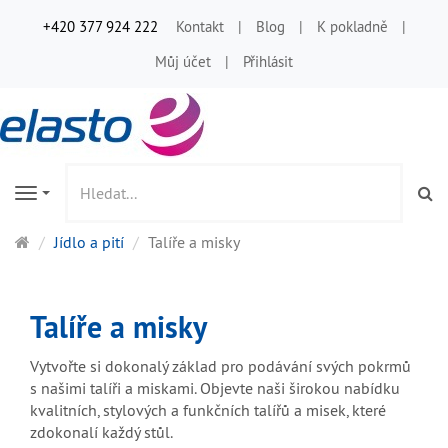
+420 377 924 222
Kontakt
Blog
K pokladně
Můj účet
Přihlásit
Vy
Navigation
Hlavní
Jídlo a pití
Talíře a misky
stránka
Talíře a misky
Vytvořte si dokonalý základ pro podávání svých pokrmů
s našimi talíři a miskami. Objevte naši širokou nabídku
kvalitních, stylových a funkčních talířů a misek, které
zdokonalí každý stůl.