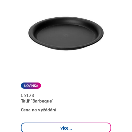
NOVINKA
05128
Talíř "Barbeque"
Cena na vyžádání
více...