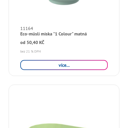
11164
Eco-müsli miska "1 Colour" matná
od
50,40 KČ
bez 21 % DPH
více...