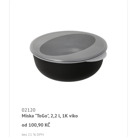
02120
Miska "ToGo", 2,2 l, 1K víko
od
100,90 KČ
bez 21 % DPH